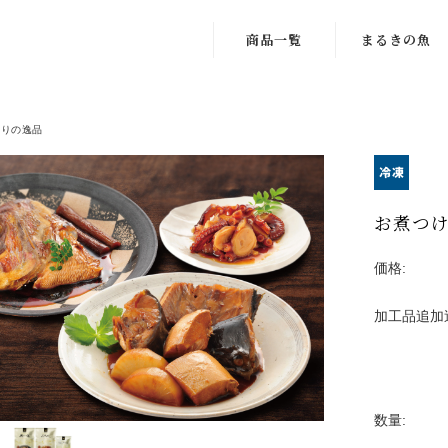
商品一覧
まるきの魚
こだわりの逸品
こだわりの飼料
わりの逸品
厳選ギフト
豊かな海
天草産鮮魚
厳格な鮮度管理
お煮つけ
Seafood
Kitchen
価格:
Seafood
Factory
加工品追加
数量: