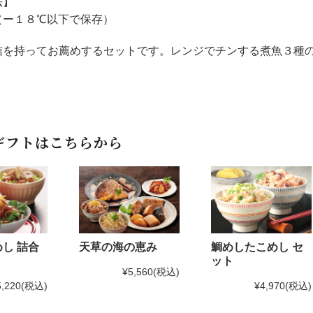
法】
ー１８℃以下で保存）
信を持ってお薦めするセットです。レンジでチンする煮魚３種
ギフトはこちらから
し 詰合
鯛めしたこめし セ
天草の海の恵み
ット
¥5,560
(税込)
5,220
(税込)
¥4,970
(税込)