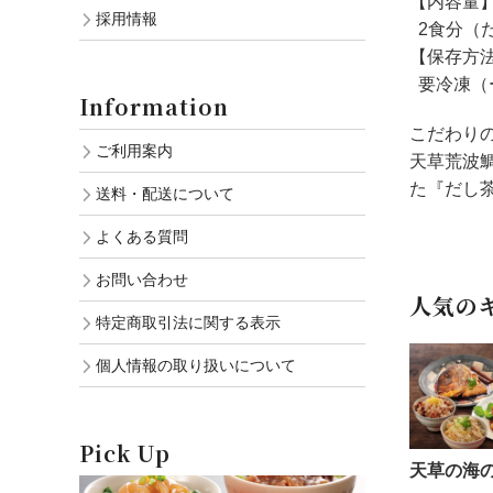
【内容量
採用情報
2食分（だし
【保存方
要冷凍（
Information
こだわり
ご利用案内
天草荒波
た『だし
送料・配送について
よくある質問
お問い合わせ
人気の
特定商取引法に関する表示
個人情報の取り扱いについて
Pick Up
天草の海