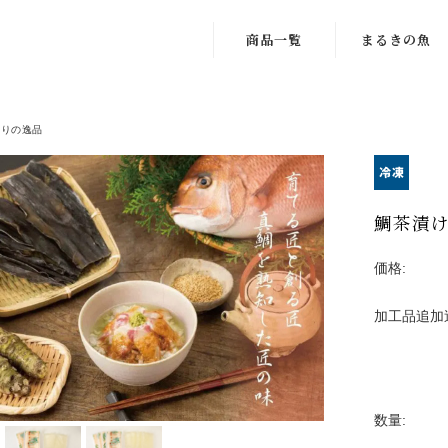
商品一覧
まるきの魚
こだわりの逸品
こだわりの飼料
わりの逸品
厳選ギフト
豊かな海
天草産鮮魚
厳格な鮮度管理
鯛茶漬
Seafood
Kitchen
価格:
Seafood
Factory
加工品追加
数量: