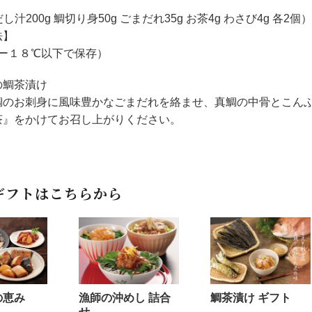
】
汁200g 鯛切り身50g ごまだれ35g お茶4g わさび4g 各2個）
法】
ー１８℃以下で保存）
の鯛茶漬け
鯛のお刺身に風味豊かなごまだれを絡ませ、真鯛の中骨とこん
茶』をかけてお召し上がりください。
ギフトはこちらから
漁師の沖めし 詰合
鯛茶漬け ギフト
の恵み
せ