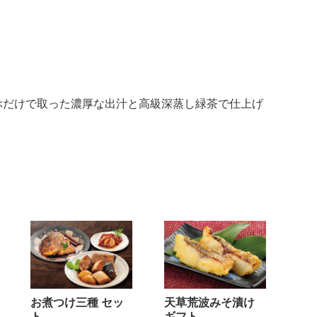
ぶだけで取った濃厚な出汁と高級深蒸し緑茶で仕上げ
お煮つけ三種 セッ
天草荒波みそ漬け
ト
ギフト